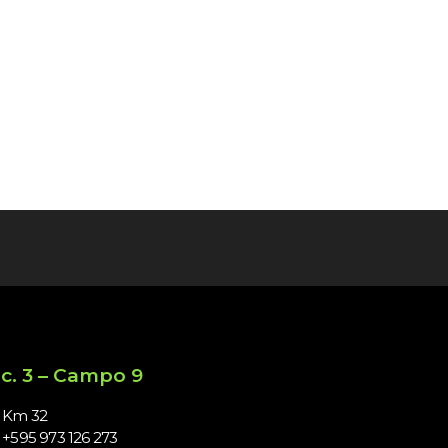
c. 3 – Campo 9
Km 32
+595 973 126 273