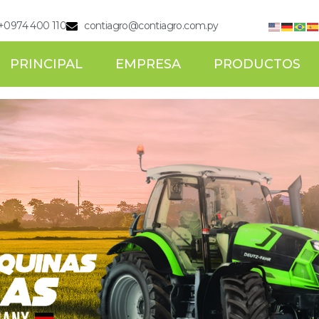
. +0974 400 110
contiagro@contiagro.com.py
PRINCIPAL
EMPRESA
PRODUCTOS