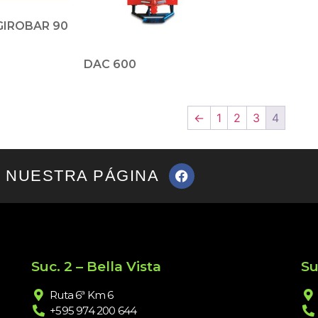
GIROBAR 90
DAC 600
←
1
2
3
4
A NUESTRA PÁGINA
Suc. 2 – Bella Vista
Su
Ruta 6ª Km 6
+595 974 200 644